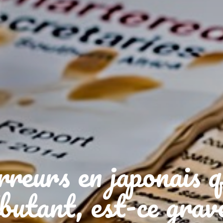
rreurs en japonais 
butant, est-ce grav