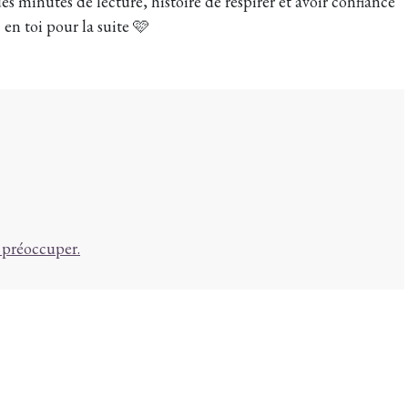
s minutes de lecture, histoire de respirer et avoir confiance
en toi pour la suite 🩷
n préoccuper.