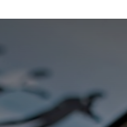
 ☀️
Gratuiiit
Cours particuliers
Formations
Blog
Bo