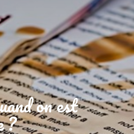
quand on est
e ?